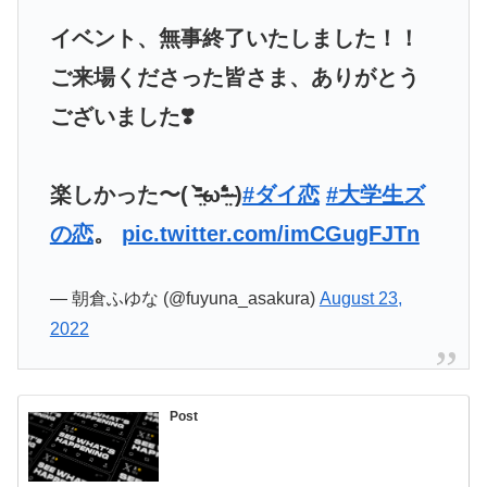
イベント、無事終了いたしました！！
ご来場くださった皆さま、ありがとう
ございました❣️
楽しかった〜( ⁼̴̶̤̀ω⁼̴̶̤́ )
#ダイ恋
#大学生ズ
の恋
。
pic.twitter.com/imCGugFJTn
— 朝倉ふゆな (@fuyuna_asakura)
August 23,
2022
Post