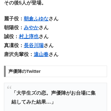
その後5人が登場。
麗子役：
朝倉ふゆな
さん
朝陽役：
みやか
さん
誠役：
村上淳也
さん
真凜役：
長谷川瑞
さん
唐沢先輩役：
遠山春
さん
声優陣のTwitter
「大学生ズの恋。声優陣がお台場に集
結してみた結果…」