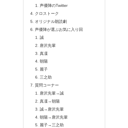
声優陣のTwitter
クロストーク
オリジナル朗読劇
声優陣が選ぶお気に入り回
誠
唐沢先輩
真凜
朝陽
麗子
三之助
質問コーナー
唐沢先輩→誠
真凜→朝陽
誠→唐沢先輩
朝陽→唐沢先輩
麗子→三之助