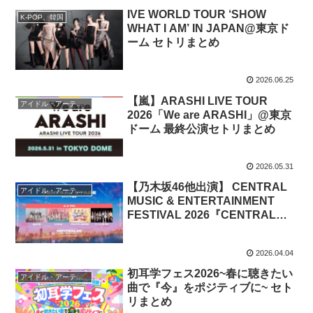
IVE WORLD TOUR ‘SHOW
K-POP、韓国
WHAT I AM’ IN JAPAN@東京ド
ーム セトリまとめ
2026.06.25
【嵐】ARASHI LIVE TOUR
アイドル・アーティスト
2026「We are ARASHI」@東京
ドーム 最終公演セトリまとめ
2026.05.31
【乃木坂46他出演】 CENTRAL
アイドル・アーティスト
MUSIC & ENTERTAINMENT
FESTIVAL 2026『CENTRAL
STAGE』セトリまとめ
2026.04.04
初耳学フェス2026~春に聴きたい
アイドル・アーティスト
曲で『今』をポジティブに~ セト
リまとめ