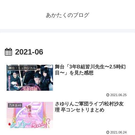
あかたくのブログ
2021-06
舞台「3年B組皆川先生〜2.5時幻
舞台・ミュージカル
目〜」を見た感想
2021.06.25
さゆりんご軍団ライブ/松村沙友
乃木坂46
理 卒コンセトリまとめ
2021.06.24