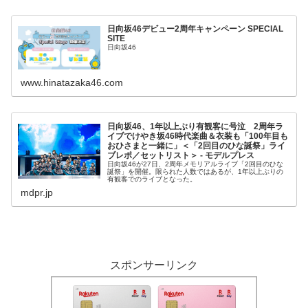
日向坂46デビュー2周年キャンペーン SPECIAL
SITE
日向坂46
www.hinatazaka46.com
日向坂46、1年以上ぶり有観客に号泣 2周年ラ
イブでけやき坂46時代楽曲＆衣装も「100年目も
おひさまと一緒に」＜「2回目のひな誕祭」ライ
ブレポ／セットリスト＞ - モデルプレス
日向坂46が27日、2周年メモリアルライブ「2回目のひな
誕祭」を開催。限られた人数ではあるが、1年以上ぶりの
有観客でのライブとなった。
mdpr.jp
スポンサーリンク