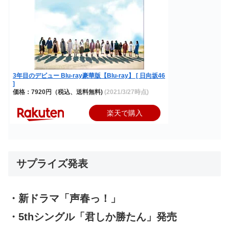
3年目のデビュー Blu-ray豪華版【Blu-ray】 [ 日向坂46
]
価格：7920円（税込、送料無料)
(2021/3/27時点)
楽天で購入
サプライズ発表
・新ドラマ「声春っ！」
・5thシングル「君しか勝たん」発売