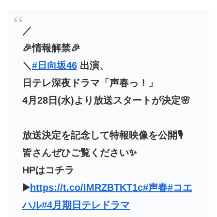
／
🎉情報解禁🎉
＼
#日向坂46
出演、
日テレ深夜ドラマ「声春っ！」
4月28日(水)より放送スタートが決定🌸
放送決定を記念して特報映像を公開🎙️
皆さんぜひご覧ください✨
HPはコチラ
▶️
https://t.co/IMRZBTKT1c
#声春
#コエ
ハル
#4月期日テレドラマ