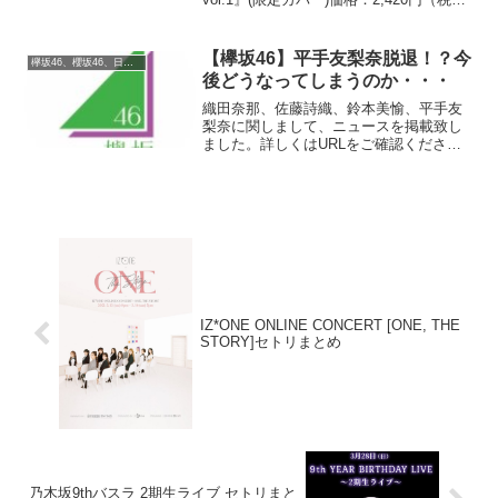
込、送料無料) (2024/1/30時点) 楽天で購
入 2023年12月10日(日)にKアリーナ横浜
にて、日...
【欅坂46】平手友梨奈脱退！？今
欅坂46、櫻坂46、日向坂46
後どうなってしまうのか・・・
織田奈那、佐藤詩織、鈴本美愉、平手友
梨奈に関しまして、ニュースを掲載致し
ました。詳しくはURLをご確認くださ
い。#欅坂46 欅坂46 (@keyakizaka46)
January 23, 2020 2020年1月23日(木)、20
時51分...
IZ*ONE ONLINE CONCERT [ONE, THE
STORY]セトリまとめ
乃木坂9thバスラ 2期生ライブ セトリまと