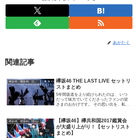
あかたく
関連記事
欅坂46 THE LAST LIVE セットリ
欅坂46、櫻坂46、日向坂46
ストまとめ
5年間坂道を上り続けられたのは、 いつ
だって味方でいてくださったファンの皆
さまのおかげです。 その思い出を、私た
ちは忘れません。みんながいたから、歩
いてこれた🌳#欅坂46からありがとう
pic.twitter.com/7RsAPWIBye—...
【欅坂46】欅共和国2017鑑賞会
欅坂46、櫻坂46、日向坂46
が大盛り上がり！【セットリスト
まとめ】