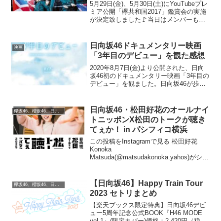
5月29日(金)、5月30日(土)にYouTubeプレ
ミア公開「欅共和国2017」鑑賞会の実施
が決定致しました🚩当日はメンバーも同
時に鑑賞し実況します📣みんなで一緒に
楽しみましょう🎇#欅共和国2017#欅坂46
pic.twitter.co...
日向坂46ドキュメンタリー映画
映画
「3年目のデビュー」を観た感想
2020年8月7日(金)より公開された、日向
坂46初のドキュメンタリー映画「3年目の
デビュー」を観ました。日向坂46が歩ん
できた軌跡を、映画を観た感想を交えて
紹介していきます。3年目のデビュー Blu-
ray豪華版【Blu-ray】 価格：...
日向坂46・松田好花のオールナイ
欅坂46、櫻坂46、日向坂46
トニッポンX松田のトークが聴き
てぇか！ in パシフィコ横浜
この投稿をInstagramで見る 松田好花
Konoka
Matsuda(@matsudakonoka.yahos)がシェ
アした投稿『日向坂46・松田好花のオー
ルナイトニッポンX』初の番組イベントが
12月8日（月）パシフィコ横浜 国立大
【日向坂46】Happy Train Tour
欅坂46、櫻坂46、日向坂46
ホ...
2023 セトリまとめ
【楽天ブックス限定特典】日向坂46デビ
ュー5周年記念公式BOOK『H46 MODE
vol.1』(限定カバー)価格：2,420円（税