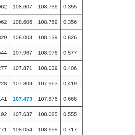
962
108.607
108.756
0.355
962
108.606
108.769
0.356
829
108.003
108.139
0.826
544
107.967
108.076
0.577
277
107.871
108.039
0.406
228
107.809
107.963
0.419
141
107.473
107.876
0.668
192
107.637
108.085
0.555
771
108.054
108.658
0.717