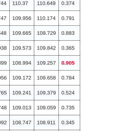
744
110.37
110.649
0.374
747
109.956
110.174
0.791
548
109.665
109.729
0.883
938
109.573
109.842
0.365
899
108.994
109.257
0.905
956
109.172
109.658
0.784
765
109.241
109.379
0.524
748
109.013
109.059
0.735
092
108.747
108.911
0.345