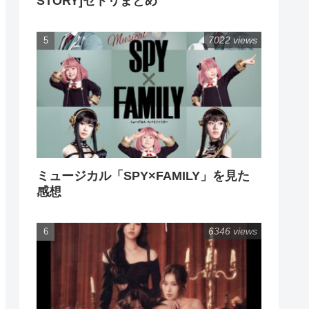
STORY]セトリまとめ
7022 views
ミュージカル「SPY×FAMILY」を見た
感想
6346 views