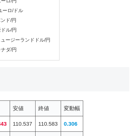
ユーロ/円
 ユーロ/ドル
ポンド/円
豪ドル/円
 ニュージーランドドル/円
カナダ/円
安値
終値
変動幅
843
110.537
110.583
0.306