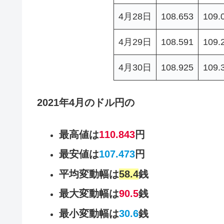
4月28日
108.653
109.
4月29日
108.591
109.
4月30日
108.925
109.
2021年4月のドル円の
最高値は
110.843
円
最安値は
107.473
円
平均変動幅は
58.4
銭
最大変動幅は
90.5
銭
最小変動幅は
30.6
銭