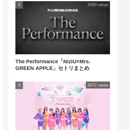
5580 views
The Performance「NiziU×Mrs.
GREEN APPLE」セトリまとめ
5571 views