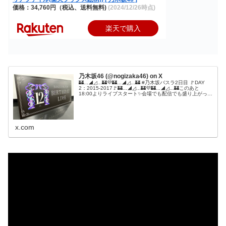
価格：34,760円（税込、送料無料)
(2024/12/26時点)
楽天で購入
乃木坂46 (@nogizaka46) on X
🏰...◢◿...🏰💜🏰...◢◿...🏰 #乃木坂バスラ2日目 🚩DAY
2：2015-2017🚩🏰...◢◿...🏰💜🏰...◢◿...🏰このあと
18:00よりライブスタート✨会場でも配信でも盛り上がって
いきましょう🥳🎫配信チケットはコ...
x.com