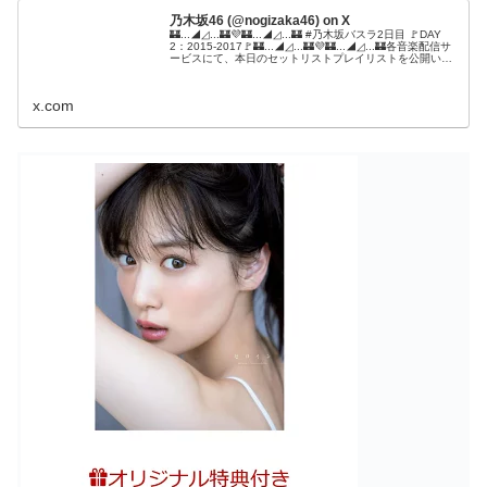
乃木坂46 (@nogizaka46) on X
🏰...◢◿...🏰💜🏰...◢◿...🏰 #乃木坂バスラ2日目 🚩DAY
2：2015-2017🚩🏰...◢◿...🏰💜🏰...◢◿...🏰各音楽配信サ
ービスにて、本日のセットリストプレイリストを公開いた
しました🎶ぜひお聴きください🎧#乃...
x.com