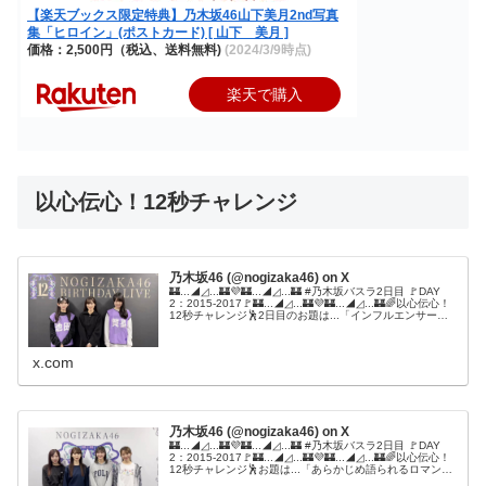
【楽天ブックス限定特典】乃木坂46山下美月2nd写真
集「ヒロイン」(ポストカード) [ 山下 美月 ]
価格：2,500円（税込、送料無料)
(2024/3/9時点)
楽天で購入
以心伝心！12秒チャレンジ
乃木坂46 (@nogizaka46) on X
🏰...◢◿...🏰💜🏰...◢◿...🏰 #乃木坂バスラ2日目 🚩DAY
2：2015-2017🚩🏰...◢◿...🏰💜🏰...◢◿...🏰🌈以心伝心！
12秒チャレンジ🕺2日目のお題は...「インフルエンサー」
です！🩴みなさんもポーズ合わ...
x.com
乃木坂46 (@nogizaka46) on X
🏰...◢◿...🏰💜🏰...◢◿...🏰 #乃木坂バスラ2日目 🚩DAY
2：2015-2017🚩🏰...◢◿...🏰💜🏰...◢◿...🏰🌈以心伝心！
12秒チャレンジ🕺お題は...「あらかじめ語られるロマン
ス」です❤︎12秒で終わっちゃ...