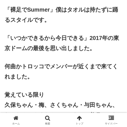
「裸足でSummer」僕はタオルは持たずに踊
るスタイルです。
「いつかできるから今日できる」2017年の東
京ドームの最後を思い出しました。
何曲かトロッコでメンバーが近くまで来てく
れました。
覚えている限り
久保ちゃん・梅、さくちゃん・与田ちゃん、
れんたん・さくたん、かっきー・美月、てれ
さ・あやめちゃん。正確ではないです笑。普
ホーム
検索
トップ
サイドバー