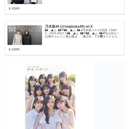
x.com
乃木坂46 (@nogizaka46) on X
🏰...◢◿...🏰💜🏰...◢◿...🏰 #乃木坂バスラ2日目 🚩DAY
2：2015-2017🚩🏰...◢◿...🏰💜🏰...◢◿...🏰🌈以心伝心！
12秒チャレンジ🕺お題は...「逃げ水」です🎹タイトルコー
ルで時間が...😭時間が.....
x.com