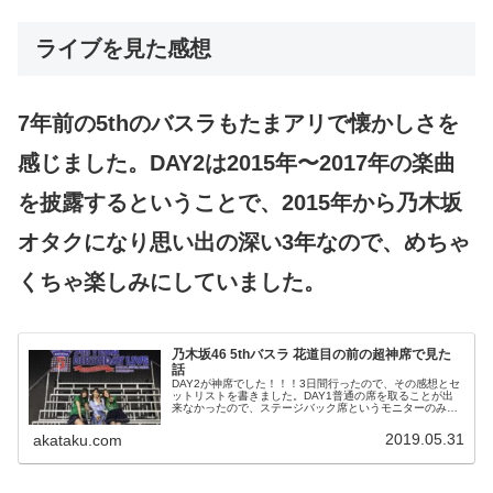
ライブを見た感想
7年前の5thのバスラもたまアリで懐かしさを
感じました。DAY2は2015年〜2017年の楽曲
を披露するということで、2015年から乃木坂
オタクになり思い出の深い3年なので、めちゃ
くちゃ楽しみにしていました。
乃木坂46 5thバスラ 花道目の前の超神席で見た
話
DAY2が神席でした！！！3日間行ったので、その感想とセ
ットリストを書きました。DAY1普通の席を取ることが出
来なかったので、ステージバック席というモニターのみの
席をなんとか確保して、ななみんの最後のパフォーマンス
を画面越しではありましたが...
2019.05.31
akataku.com