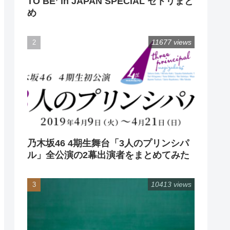
TO BE’ in JAPAN SPECIAL セトリまと
め
11677 views
乃木坂46 4期生舞台「3人のプリンシパ
ル」全公演の2幕出演者をまとめてみた
10413 views