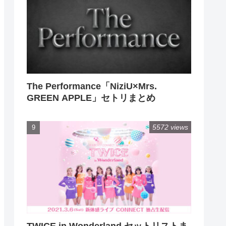
The Performance「NiziU×Mrs.
GREEN APPLE」セトリまとめ
5572 views