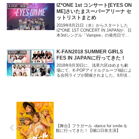
IZ*ONE 1st コンサート[EYES ON
K-POP、韓国
ME]さいたまスーパーアリーナ セ
ットリストまとめ
2019年8月21日（水）からスタートした
IZ*ONE 1ST CONCERT IN JAPANが、日
本3rdシングル「Vampire」の発売日であ
る、9月25日（水）のさいたまスーパーア
リーナの公演にて幕を閉じました。僕
は、幕張メッセの公...
K-FAN2018 SUMMER GIRLS
K-POP、韓国
FES IN JAPANに行ってきた！
2018年9月30日に、浅草六区ゆめまち劇
場にて、K-POPアイドルグループ4組によ
る合同ライブが開催されました。9月頃に
YouTubeでBerry Goodというグループを
知り、ネットで検索するとなんともタイ
ミングよくイベントが開催される...
【舞台】フラガール -dance for smile-を
観に行ってきた！【樋口日奈主演】