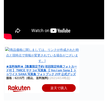
★送料無料★【数量限定予約/ 初回限定特典フォトカー
ド付 】 TWICE サナ 1st 写真集 【 Yes,I am Sana 】ト
ゥワイス SANA 写真集 フォトブック JYP 公式グッズ
価格：6215円（税込、送料無料)
(2021/4/14時点)
楽天で購入