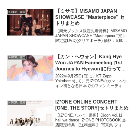
た。【楽天ブックス限定先着特典+楽天ブ
ックス限定同時購入特...
【ミサモ】MISAMO JAPAN
K-POP、韓国
SHOWCASE “Masterpiece” セ
トリまとめ
【楽天ブックス限定先着特典】MISAMO
JAPAN SHOWCASE “Masterpiece”(初回
限定盤DVD)(クリアポーチ) 価格：6,800
円（税込、送料無料) (2023/10/27時点) 楽
天で購入 2023年7月22日から...
【カン・へウォン】Kang Hye
K-POP、韓国
Won JAPAN Fanmeeting [1st
Journey to Hyewon]に行ってき
た！【ファンミ】
2022年9月25日(日)に、KT Zepp
Yokohamaにて、元IZ*ONEのカン・へウ
ォン初となる日本でのファンミーティン
グ Kang Hye Won JAPAN Fanmeeting が
開催されました。夜公演に行きました。
イベント...
IZ*ONE ONLINE CONCERT
K-POP、韓国
[ONE, THE STORY]セトリまとめ
【IZ*ONEメンバー選択】Dicon Vol.11
hall we dance IZ*ONE PHOTOBOOK 当
店限定特典 【送料無料】 写真集 フォト
ブック 【公式グッズ】 IZONE アイズワ
ン K-POP プレゼント価格：4,7...