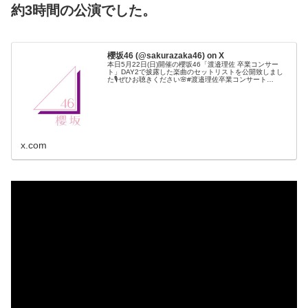
約3時間の公演でした。
櫻坂46 (@sakurazaka46) on X
本日5月22日(日)開催の櫻坂46「渡邉理佐 卒業コンサー
ト」DAY2で披露した楽曲のセットリストを公開致しまし
た🎙ぜひお聴きください🌸#渡邉理佐卒業コンサート
_Day2#櫻坂46
x.com