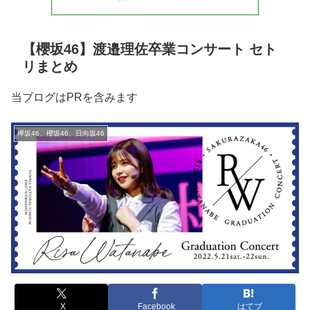
【櫻坂46】渡邉理佐卒業コンサート セト
リまとめ
当ブログはPRを含みます
欅坂46、櫻坂46、日向坂46
X
Facebook
はてブ