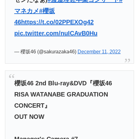
マネカメ
#櫻坂
46
https://t.co/02PPEXOg42
pic.twitter.com/nuICAvB0Hu
— 櫻坂46 (@sakurazaka46)
December 11, 2022
櫻坂46 2nd Blu-ray&DVD『櫻坂46
RISA WATANABE GRADUATION
CONCERT』
OUT NOW