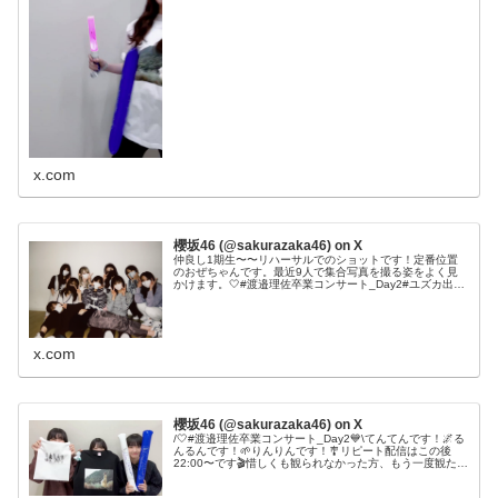
x.com
櫻坂46 (@sakurazaka46) on X
仲良し1期生〜〜リハーサルでのショットです！定番位置
のおぜちゃんです。最近9人で集合写真を撮る姿をよく見
かけます。🤍#渡邉理佐卒業コンサート_Day2#ユズカ出張
版#櫻坂46
x.com
櫻坂46 (@sakurazaka46) on X
/🤍#渡邉理佐卒業コンサート_Day2💙\てんてんです！🌌る
んるんです！🌱りんりんです！🎐リピート配信はこの後
22:00〜です🎬惜しくも観られなかった方、もう一度観たい
方もチェックしてみて下さい🌸⏬配信チケットはコチラ#
櫻坂46#藤吉夏鈴#...