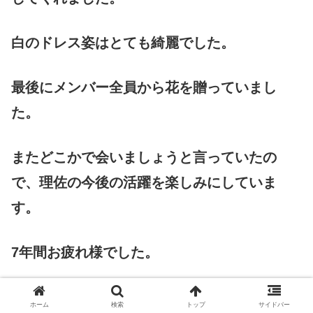
白のドレス姿はとても綺麗でした。
最後にメンバー全員から花を贈っていまし
た。
またどこかで会いましょうと言っていたの
で、理佐の今後の活躍を楽しみにしていま
す。
7年間お疲れ様でした。
櫻坂46渡邉理佐、グループ初卒業コンサートで
ホーム
検索
トップ
サイドバー
号泣 欅坂46楽曲披露＆サプライズの胸熱ステー