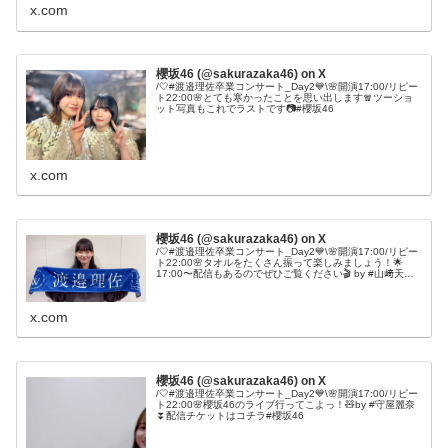
x.com
櫻坂46 (@sakurazaka46) on X
/🤍#渡邉理佐卒業コンサート_Day2💙\🌸開演17:00/リピー
ト22:00🌸とても寒かったことを思い出します🧣ツーショ
ット写真もこれでラストです📷#櫻坂46
x.com
櫻坂46 (@sakurazaka46) on X
/🤍#渡邉理佐卒業コンサート_Day2💙\🌸開演17:00/リピー
ト22:00🌸タオルをたくさん振って楽しみましょう！🌟
17:00〜配信もあるのでぜひご覧ください🎬 by #山﨑天⏬
配信チケットはコチラ#櫻坂46
x.com
櫻坂46 (@sakurazaka46) on X
/🤍#渡邉理佐卒業コンサート_Day2💙\🌸開演17:00/リピー
ト22:00🌸櫻坂46のライブ行ってこよっ！🧸by #守屋麗奈
⏬配信チケットはコチラ#櫻坂46