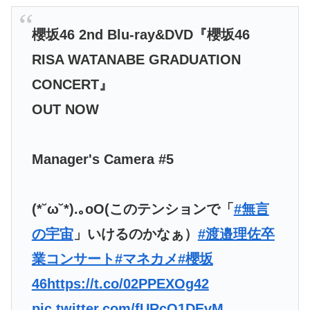
櫻坂46 2nd Blu-ray&DVD『櫻坂46
RISA WATANABE GRADUATION
CONCERT』
OUT NOW
Manager's Camera #5
(*˘ω˘*).｡oO(このテンションで「
#無言
の宇宙
」いけるのかなぁ）
#渡邉理佐卒
業コンサート
#マネカメ
#櫻坂
46
https://t.co/02PPEXOg42
pic.twitter.com/fURcQ1DEvM