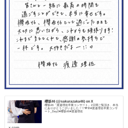
櫻坂46 (@sakurazaka46) on X
櫻坂46「渡邉理佐卒業コンサート」2日間ご覧頂き、本当
にありがとうございました！🤍💙🌸#渡邉理佐卒業コンサ
ート_Day2#櫻坂46#渡邉理佐
x.com