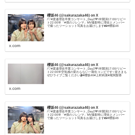
櫻坂46 (@sakurazaka46) on X
/🤍#渡邉理佐卒業コンサート_Day2💙\🌸開演17:00/リピー
ト22:00🌸「#僕のジレンマ」MV撮影時に理佐とメンバー
で撮ったツーショット写真をお届けします📸#櫻坂46
x.com
櫻坂46 (@sakurazaka46) on X
/🤍#渡邉理佐卒業コンサート_Day2💙\🌸開演17:00/リピー
ト22:00🌸空気感の変わらない一期生コンビです✨皆さまも
ぜひライブご覧ください🎬#櫻坂46#上村莉菜#尾関梨香
x.com
櫻坂46 (@sakurazaka46) on X
/🤍#渡邉理佐卒業コンサート_Day2💙\🌸開演17:00/リピー
ト22:00🌸「#僕のジレンマ」MV撮影時に理佐とメンバー
で撮ったツーショット写真をお届けします📸#櫻坂46