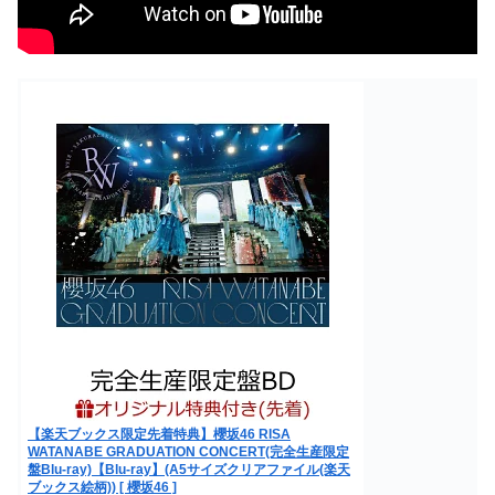
【楽天ブックス限定先着特典】櫻坂46 RISA
WATANABE GRADUATION CONCERT(完全生産限定
盤Blu-ray)【Blu-ray】(A5サイズクリアファイル(楽天
ブックス絵柄)) [ 櫻坂46 ]