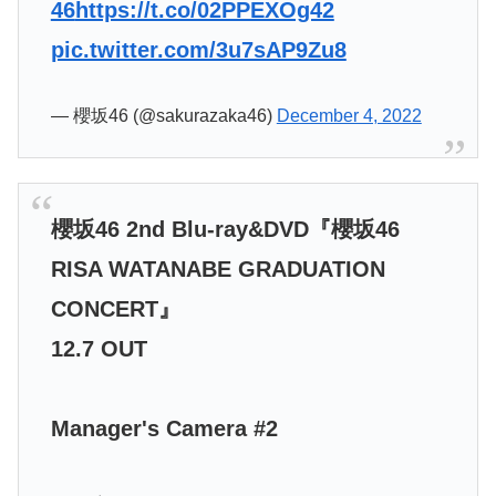
46
https://t.co/02PPEXOg42
pic.twitter.com/3u7sAP9Zu8
— 櫻坂46 (@sakurazaka46)
December 4, 2022
櫻坂46 2nd Blu-ray&DVD『櫻坂46
RISA WATANABE GRADUATION
CONCERT』
12.7 OUT
Manager's Camera #2