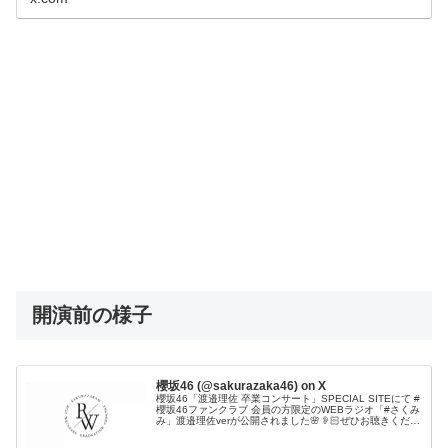
開演前の様子
櫻坂46 (@sakurazaka46) on X
櫻坂46「渡邉理佐 卒業コンサート」SPECIAL SITEにて #
櫻坂46ファンクラブ 会員の方限定のWEBラジオ「#さくみ
み」渡邉理佐verが公開されました🌸👂🏻ぜひお聴きくださ
い✨#渡邉理佐卒業コンサート_Day2#櫻坂46