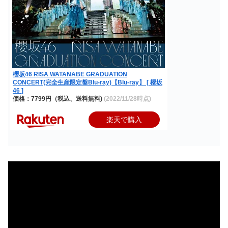
櫻坂46 RISA WATANABE GRADUATION
CONCERT(完全生産限定盤Blu-ray)【Blu-ray】 [ 櫻坂
46 ]
価格：7799円（税込、送料無料)
(2022/11/28時点)
楽天で購入