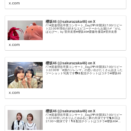
x.com
櫻坂46 (@sakurazaka46) on X
/🤍#渡邉理佐卒業コンサート_Day2💙\🌸開演17:00/リピー
ト22:00🌸理佐の好きなエビコーナーからお届け🦐「がん
ばえび〜」by 菅井友香#櫻坂46#齋藤冬優花#菅井友香
x.com
櫻坂46 (@sakurazaka46) on X
/🤍#渡邉理佐卒業コンサート_Day2💙\🌸開演17:00/リピー
ト22:00🌸「#僕のジレンマ」の思い出がたくさん詰まった
ツーショット写真です📷⏬配信チケットはコチラ#櫻坂46
x.com
櫻坂46 (@sakurazaka46) on X
/🤍#渡邉理佐卒業コンサート_Day2💙\🌸開演17:00/リピー
ト22:00🌸いのきりんとゆみねこ夢の共演です🦒🐈本日は
17:00〜開演です！🎙⏬配信チケットはコチラ#櫻坂46#井
上梨名#関有美子