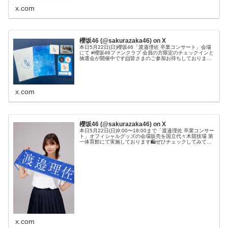
x.com
櫻坂46 (@sakurazaka46) on X
本日5月22日(日)櫻坂46「渡邉理佐 卒業コンサート」会場
にて #櫻坂46ファンクラブ 会員の方限定のチェックインと
抽選会が開催中です📨皆さまのご参加お待ちしております
🌸#渡邉理佐卒業コンサート_Day2#櫻坂46
x.com
櫻坂46 (@sakurazaka46) on X
本日5月22日(日)9:00〜18:00まで「渡邉理佐 卒業コンサー
ト」オフィシャルグッズの会場販売を国立代々木競技場 第
一体育館にて実施しております🛍ぜひチェックしてみてく
ださい🌸#渡邉理佐卒業コンサート_Day2#櫻坂46
x.com