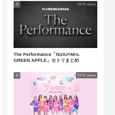
5579 views
The Performance「NiziU×Mrs.
GREEN APPLE」セトリまとめ
5570 views