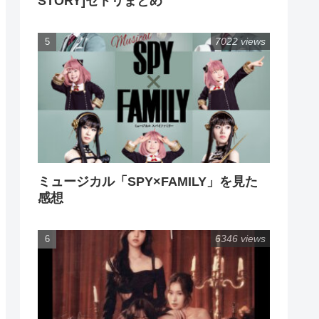
STORY]セトリまとめ
7022 views
ミュージカル「SPY×FAMILY」を見た
感想
6346 views