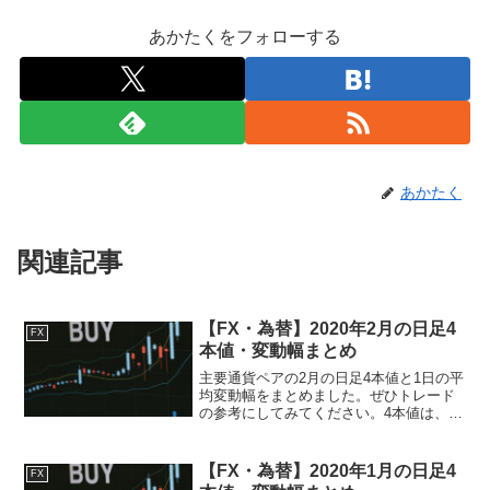
あかたくをフォローする
あかたく
関連記事
【FX・為替】2020年2月の日足4
FX
本値・変動幅まとめ
主要通貨ペアの2月の日足4本値と1日の平
均変動幅をまとめました。ぜひトレード
の参考にしてみてください。4本値は、ひ
まわり証券の前日の4本値を参照していま
す。 USD/JPY ドル/円 日付始値高値安
値終値変動幅2月3日108.376108....
【FX・為替】2020年1月の日足4
FX