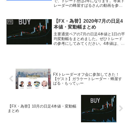
で、トレード歴は2年になります。専業ト
レーダーの蜂屋すばるさんの動画を参考
に、2020年1月～6月の勝率・リスクリワ
ード・取引回数などをまとめました。こ
の数値を元に、今後のトレードを改善し
【FX・為替】2020年7月の日足4
FX
ていこうと...
本値・変動幅まとめ
主要通貨ペアの7月の日足4本値と1日の平
均変動幅をまとめました。ぜひトレード
の参考にしてみてください。4本値は、ひ
まわり証券の前日の4本値を参照していま
す。ZAiが作った「FX」入門 改訂版 価
格：1760円（税込、送料無料) (2020/...
FXトレーダーオフ会に参加してきた！
【ゲスト】ガラケートレーダー・蜂屋す
ばる・もってぃー
【FX・為替】10月の日足4本値・変動幅
まとめ