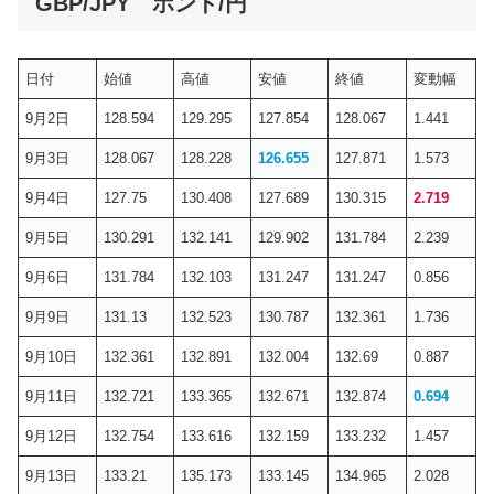
GBP/JPY ポンド/円
日付
始値
高値
安値
終値
変動幅
9月2日
128.594
129.295
127.854
128.067
1.441
9月3日
128.067
128.228
126.655
127.871
1.573
9月4日
127.75
130.408
127.689
130.315
2.719
9月5日
130.291
132.141
129.902
131.784
2.239
9月6日
131.784
132.103
131.247
131.247
0.856
9月9日
131.13
132.523
130.787
132.361
1.736
9月10日
132.361
132.891
132.004
132.69
0.887
9月11日
132.721
133.365
132.671
132.874
0.694
9月12日
132.754
133.616
132.159
133.232
1.457
9月13日
133.21
135.173
133.145
134.965
2.028