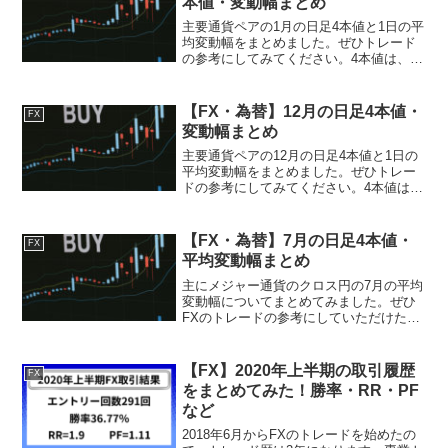
本値・変動幅まとめ
主要通貨ペアの1月の日足4本値と1日の平
均変動幅をまとめました。ぜひトレード
の参考にしてみてください。4本値は、ひ
まわり証券の前日の4本値を参照していま
す。 USD/JPY ドル/円 日付始値高値安
値終値変動幅1月2日108.696108....
【FX・為替】12月の日足4本値・
FX
変動幅まとめ
主要通貨ペアの12月の日足4本値と1日の
平均変動幅をまとめました。ぜひトレー
ドの参考にしてみてください。4本値は、
ひまわり証券の前日の4本値を参照してい
ます。 USD/JPY ドル/円 日付始値高値
安値終値変動幅12月2日109.52110...
【FX・為替】7月の日足4本値・
FX
平均変動幅まとめ
主にメジャー通貨のクロス円の7月の平均
変動幅についてまとめてみました。ぜひ
FXのトレードの参考にしていただけたら
と思います。4本値は、ひまわり証券の前
日の4本値を参照しています。
USD/JPY ドル/円日付始値高値安値終値
【FX】2020年上半期の取引履歴
FX
変動幅7月1日10...
をまとめてみた！勝率・RR・PF
など
2018年6月からFXのトレードを始めたの