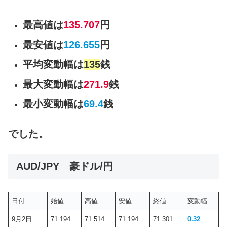
最高値は
135.707
円
最安値は
126.655
円
平均変動幅は
135
銭
最大変動幅は
271.9
銭
最小変動幅は
69.4
銭
でした。
AUD/JPY 豪ドル/円
日付
始値
高値
安値
終値
変動幅
9月2日
71.194
71.514
71.194
71.301
0.32