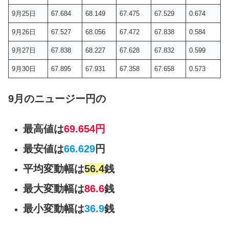
9月25日
67.684
68.149
67.475
67.529
0.674
9月26日
67.527
68.056
67.472
67.838
0.584
9月27日
67.838
68.227
67.628
67.832
0.599
9月30日
67.895
67.931
67.358
67.658
0.573
9月のニュージー円の
最高値は
69.654円
最安値は
66.629
円
平均変動幅は
56.4
銭
最大変動幅は
86.6
銭
最小変動幅は
36.9
銭