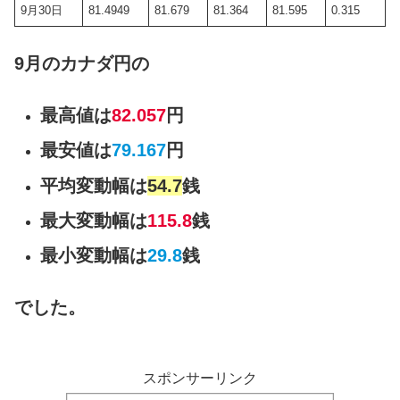
9月30日
81.4949
81.679
81.364
81.595
0.315
9月のカナダ円の
最高値は
82.057
円
最安値は
79.167
円
平均変動幅は
54.7
銭
最大変動幅は
115.8
銭
最小変動幅は
29.8
銭
でした。
スポンサーリンク