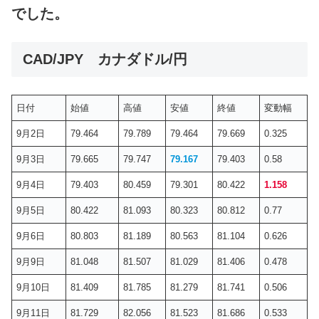
でした。
CAD/JPY カナダドル/円
日付
始値
高値
安値
終値
変動幅
9月2日
79.464
79.789
79.464
79.669
0.325
9月3日
79.665
79.747
79.167
79.403
0.58
9月4日
79.403
80.459
79.301
80.422
1.158
9月5日
80.422
81.093
80.323
80.812
0.77
9月6日
80.803
81.189
80.563
81.104
0.626
9月9日
81.048
81.507
81.029
81.406
0.478
9月10日
81.409
81.785
81.279
81.741
0.506
9月11日
81.729
82.056
81.523
81.686
0.533