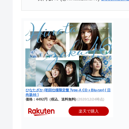
ひなたざか (初回仕様限定盤 Type-A CD＋Blu-ray) [ 日
向坂46 ]
価格：4492円（税込、送料無料)
(2020/12/24時点)
楽天で購入