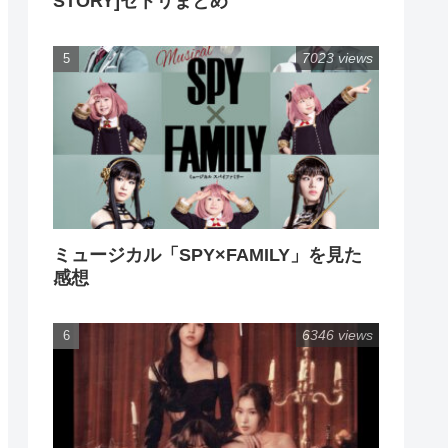
STORY]セトリまとめ
7023 views
ミュージカル「SPY×FAMILY」を見た
感想
6346 views