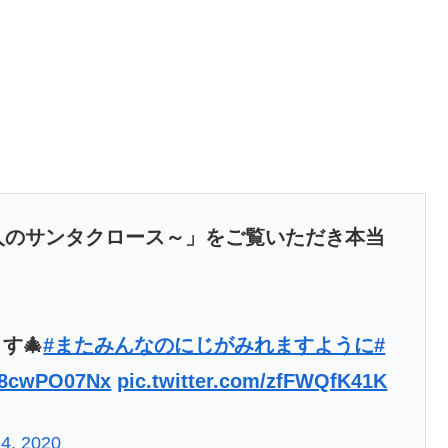
2人のサンタクロース～」をご覧いただき本当
す🎄
#またみんなのにじがみれますように
#
/a8cwPO07Nx
pic.twitter.com/zfFWQfK41K
4, 2020