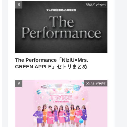
5583 views
The Performance「NiziU×Mrs.
GREEN APPLE」セトリまとめ
5571 views