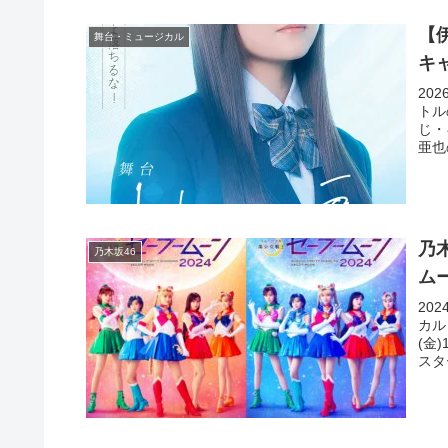
【
舞台・ミュージカル
キ
20
トル
じ・
亜也
乃
乃木坂46
ム
20
カル
(金
スタ