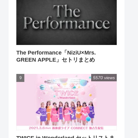
The Performance「NiziU×Mrs.
GREEN APPLE」セトリまとめ
5570 views