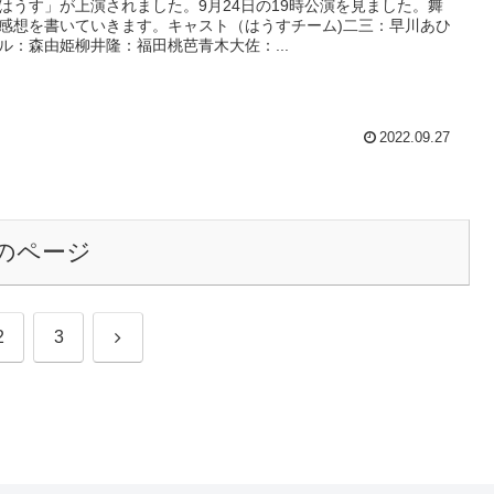
はうす」が上演されました。9月24日の19時公演を見ました。舞
感想を書いていきます。キャスト（はうすチーム)二三：早川あひ
ル：森由姫柳井隆：福田桃芭青木大佐：...
2022.09.27
のページ
次
2
3
へ