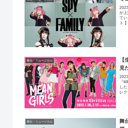
20
が上
てい
ト 】
【
舞台・ミュージカル
見
20
『M
した
レク
舞
舞台・ミュージカル