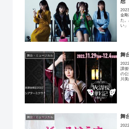
想
20
金剛
た。
い」【
舞
舞台・ミュージカル
20
課後
の公
川美
舞
舞台・ミュージカル
20