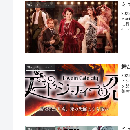
ミ
舞台・ミュージカル
20
Mu
に行
4,1
舞
舞台・ミュージカル
20
トシ
を見
菜美
ミ
舞台・ミュージカル