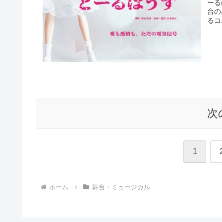
ーる
台の
るコ
次
1
ホーム
舞台・ミュージカル