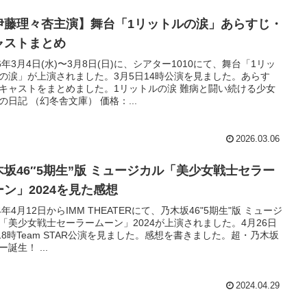
伊藤理々杏主演】舞台「1リットルの涙」あらすじ・
ャストまとめ
26年3月4日(水)〜3月8日(日)に、シアター1010にて、舞台「1リッ
の涙」が上演されました。3月5日14時公演を見ました。あらす
キャストをまとめました。1リットルの涙 難病と闘い続ける少女
の日記 （幻冬舎文庫） 価格：...
2026.03.06
木坂46″5期生”版 ミュージカル「美少女戦士セラー
ーン」2024を見た感想
24年4月12日からIMM THEATERにて、乃木坂46"5期生"版 ミュージ
「美少女戦士セーラームーン」2024が上演されました。4月26日
)18時Team STAR公演を見ました。感想を書きました。超・乃木坂
ー誕生！ ...
2024.04.29