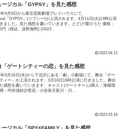
ュージカル「GYPSY」を見た感想
23年4月9日から東京芸術劇場プレイハウスにて、
sical『GYPSY』(ジプシー)が上演されます。4月11日(火)13時公演
きました。見た感想を書いていきます。とどけ!愛のうた 価格：
25円（税込、送料無料) (2023...
2023.04.13
台「ゲートシティーの恋」を見た感想
23年3月15日(水)から下北沢にある「劇」小劇場にて、舞台「ゲー
ティー」が上演されます。3月16日15時公演に行きました。舞台
た感想を書いていきます。キャスト(ゲートチーム)輝人：漆畑瑠
博：坪井渚紗沙里花：小谷皐月新川：川...
2023.03.18
ュージカル「SPY×FAMILY」を見た感想