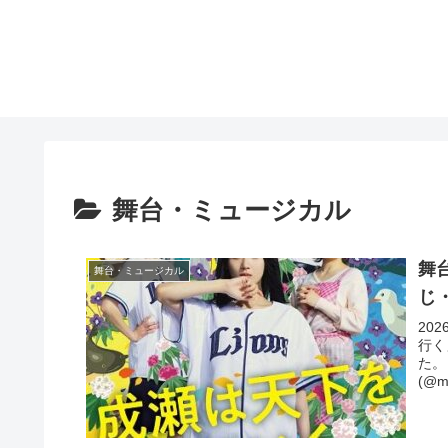
舞台・ミュージカル
舞
舞台・ミュージカル
じ
20
行く
た。
(@mi