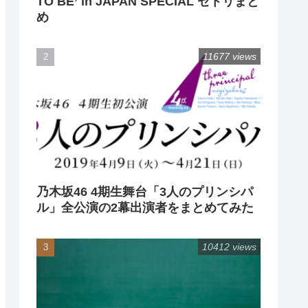
TO BE’ in JAPAN SPECIAL セトリまと
め
11677 views
乃木坂46 4期生舞台「3人のプリンシパ
ル」全公演の2幕出演者をまとめてみた
10412 views