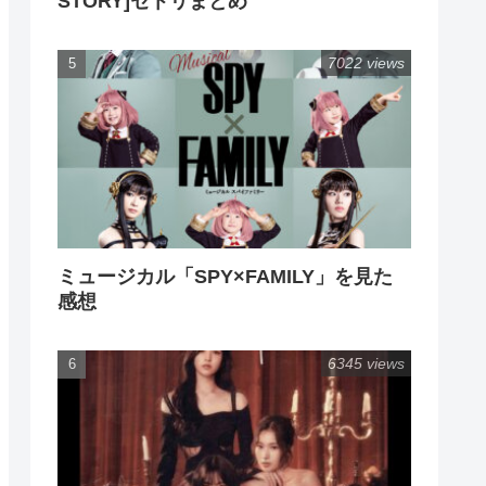
STORY]セトリまとめ
7022 views
ミュージカル「SPY×FAMILY」を見た
感想
6345 views