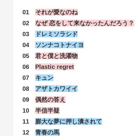
01
それが愛なのね
02
なぜ 恋をして来なかったんだろう？
03
ドレミソラシド
04
ソンナコトナイヨ
05
君と僕と洗濯物
06
Plastic regret
07
キュン
08
アザトカワイイ
09
偶然の答え
10
半信半疑
11
膨大な夢に押し潰されて
12
青春の馬