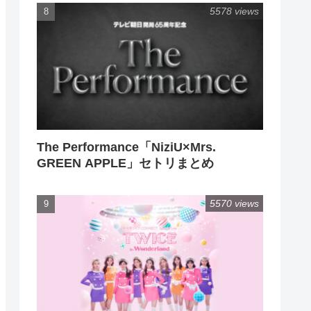
5578 views
The Performance「NiziU×Mrs.
GREEN APPLE」セトリまとめ
5570 views