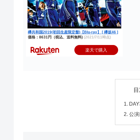
欅共和国2019(初回生産限定盤)【Blu-ray】 [ 欅坂46 ]
価格：8631円（税込、送料無料)
(2021/7/11時点)
楽天で購入
目
DA
公演