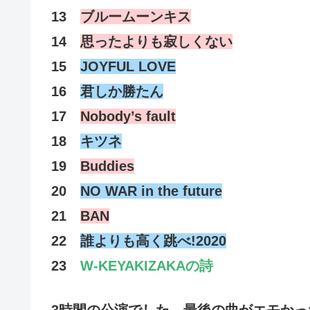
13
ブルームーンキス
14
思ったよりも寂しくない
15
JOYFUL LOVE
16
君しか勝たん
17
Nobody’s fault
18
キツネ
19
Buddies
20
NO WAR in the future
21
BAN
22
誰よりも高く跳べ!2020
23
W-KEYAKIZAKAの詩
3時間の公演でした。最後の曲がエモかっ